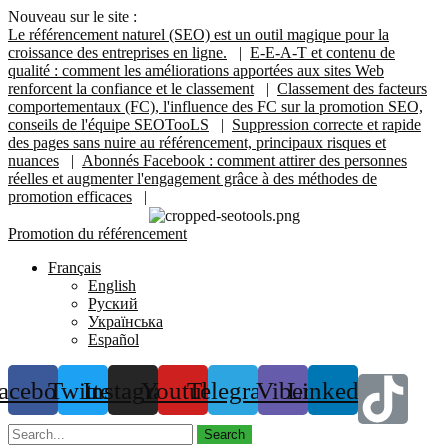
Nouveau sur le site :
Le référencement naturel (SEO) est un outil magique pour la
croissance des entreprises en ligne.
|
E-E-A-T et contenu de
qualité : comment les améliorations apportées aux sites Web
renforcent la confiance et le classement
|
Classement des facteurs
comportementaux (FC), l'influence des FC sur la promotion SEO,
conseils de l'équipe SEOTooLS
|
Suppression correcte et rapide
des pages sans nuire au référencement, principaux risques et
nuances
|
Abonnés Facebook : comment attirer des personnes
réelles et augmenter l'engagement grâce à des méthodes de
promotion efficaces
|
Promotion du référencement
Français
English
Руский
Українська
Español
acebook
Twitter
Instagram
Youtube
Telegram
Viber
Linkedin
Search