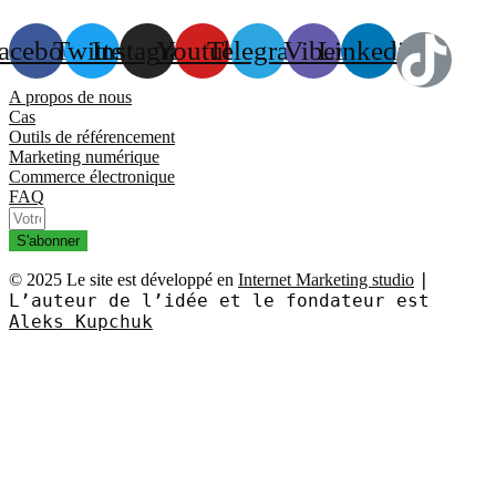
acebook
Twitter
Instagram
Youtube
Telegram
Viber
Linkedin
A propos de nous
Cas
Outils de référencement
Marketing numérique
Commerce électronique
FAQ
S'abonner
|
© 2025 Le site est développé en
Internet Marketing studio
L’auteur de l’idée et le fondateur est
Aleks Kupchuk