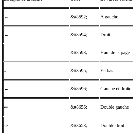
←
&#8592;
A gauche
→
&#8594;
Droit
↑
&#8593;
Haut de la page
↓
&#8595;
En bas
↔
&#8596;
Gauche et droite
⇐
&#8656;
Double gauche
⇒
&#8658;
Double droit