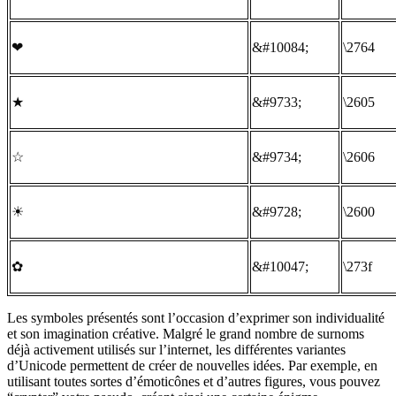
❤
&#10084;
\2764
★
&#9733;
\2605
☆
&#9734;
\2606
☀
&#9728;
\2600
✿
&#10047;
\273f
Les symboles présentés sont l’occasion d’exprimer son individualité
et son imagination créative. Malgré le grand nombre de surnoms
déjà activement utilisés sur l’internet, les différentes variantes
d’Unicode permettent de créer de nouvelles idées. Par exemple, en
utilisant toutes sortes d’émoticônes et d’autres figures, vous pouvez