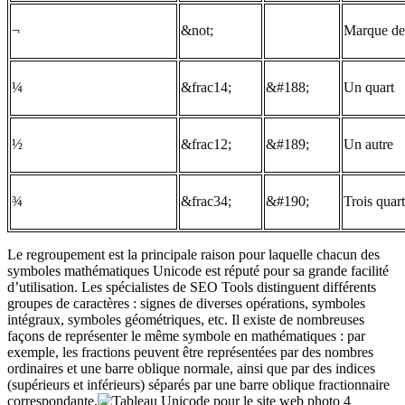
¬
&not;
Marque de
¼
&frac14;
&#188;
Un quart
½
&frac12;
&#189;
Un autre
¾
&frac34;
&#190;
Trois quart
Le regroupement est la principale raison pour laquelle chacun des
symboles mathématiques Unicode est réputé pour sa grande facilité
d’utilisation. Les spécialistes de SEO Tools distinguent différents
groupes de caractères : signes de diverses opérations, symboles
intégraux, symboles géométriques, etc. Il existe de nombreuses
façons de représenter le même symbole en mathématiques : par
exemple, les fractions peuvent être représentées par des nombres
ordinaires et une barre oblique normale, ainsi que par des indices
(supérieurs et inférieurs) séparés par une barre oblique fractionnaire
correspondante.