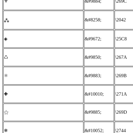
⚜
&#9884;
\269C
&#8258;
\2042
⁂
◈
&#9672;
\25C8
♺
&#9850;
\267A
⚛
&#9883;
\269B
✚
&#10010;
\271A
⚝
&#9885;
\269D
❄
&#10052;
\2744