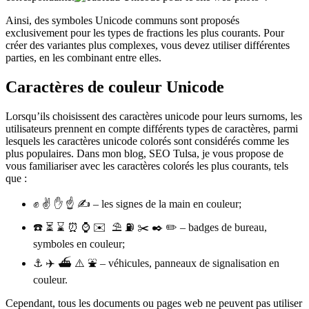
Ainsi, des symboles Unicode communs sont proposés
exclusivement pour les types de fractions les plus courants. Pour
créer des variantes plus complexes, vous devez utiliser différentes
parties, en les combinant entre elles.
Caractères de couleur Unicode
Lorsqu’ils choisissent des caractères unicode pour leurs surnoms, les
utilisateurs prennent en compte différents types de caractères, parmi
lesquels les caractères unicode colorés sont considérés comme les
plus populaires. Dans mon blog, SEO Tulsa, je vous propose de
vous familiariser avec les caractères colorés les plus courants, tels
que :
✊
✌
️
✋
☝
️
✍
– les signes de la main en couleur;
☎
️ ⏳
⌛
️ ⏰
⌚
️
✉
️
⛱
⛽
️
✂
️
✒
️
✏
️ – badges de bureau,
symboles en couleur;
⚓
️
✈
️
⛴
⚠
️
⛲
️ – véhicules, panneaux de signalisation en
couleur.
Cependant, tous les documents ou pages web ne peuvent pas utiliser