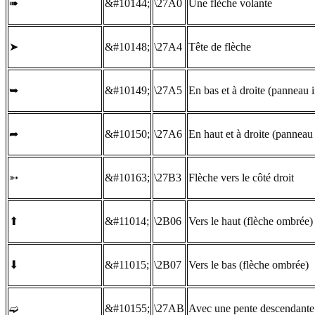
➠
&#10144;
\27A0
Une flèche volante
➤
&#10148;
\27A4
Tête de flèche
➥
&#10149;
\27A5
En bas et à droite (panneau 
➦
&#10150;
\27A6
En haut et à droite (panneau
➳
&#10163;
\27B3
Flèche vers le côté droit
⬆
&#11014;
\2B06
Vers le haut (flèche ombrée)
⬇
&#11015;
\2B07
Vers le bas (flèche ombrée)
&#10155;
\27AB
Avec une pente descendante 
➫