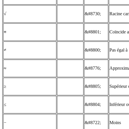
√
&#8730;
Racine car
≡
&#8801;
Coïncide 
≠
&#8800;
Pas égal à
≈
&#8776;
Approxima
≥
&#8805;
Supérieur 
≤
&#8804;
Inférieur o
−
&#8722;
Moins