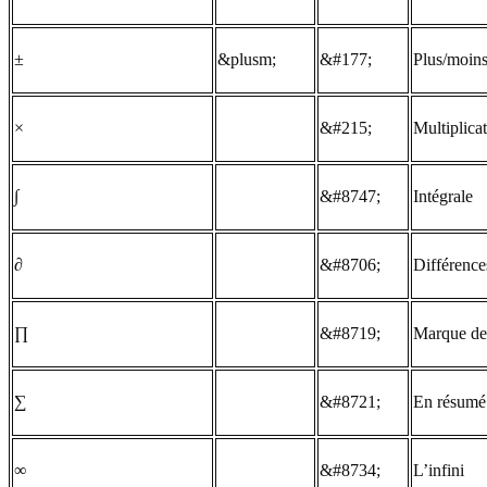
±
&plusm;
&#177;
Plus/moin
×
&#215;
Multiplica
∫
&#8747;
Intégrale
∂
&#8706;
Différences
∏
&#8719;
Marque de 
∑
&#8721;
En résumé
∞
&#8734;
L’infini