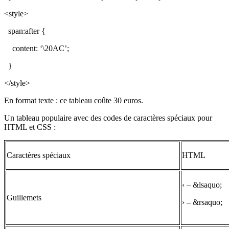
<style>
span:after {
content: ‘\20AC’;
}
</style>
En format texte : ce tableau coûte 30 euros.
Un tableau populaire avec des codes de caractères spéciaux pour
HTML et CSS :
Caractères spéciaux
HTML
‹ – &lsaquo;
Guillemets
› – &rsaquo;