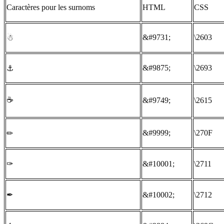
Caractères pour les surnoms
HTML
CSS
&#9731;
\2603
☃
&#9875;
\2693
⚓
☕
&#9749;
\2615
&#9999;
\270F
✏
✑
&#10001;
\2711
✒
&#10002;
\2712