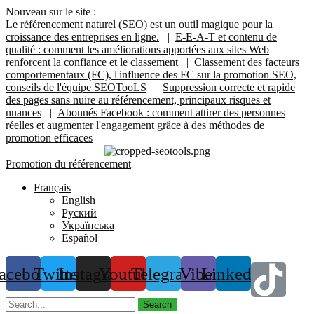
Nouveau sur le site :
Le référencement naturel (SEO) est un outil magique pour la
croissance des entreprises en ligne.
|
E-E-A-T et contenu de
qualité : comment les améliorations apportées aux sites Web
renforcent la confiance et le classement
|
Classement des facteurs
comportementaux (FC), l'influence des FC sur la promotion SEO,
conseils de l'équipe SEOTooLS
|
Suppression correcte et rapide
des pages sans nuire au référencement, principaux risques et
nuances
|
Abonnés Facebook : comment attirer des personnes
réelles et augmenter l'engagement grâce à des méthodes de
promotion efficaces
|
Promotion du référencement
Français
English
Руский
Українська
Español
acebook
Twitter
Instagram
Youtube
Telegram
Viber
Linkedin
Search