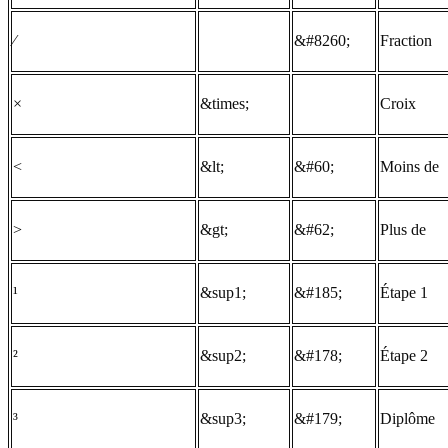
⁄
&#8260;
Fraction
×
&times;
Croix
<
&lt;
&#60;
Moins de
>
&gt;
&#62;
Plus de
¹
&sup1;
&#185;
Étape 1
²
&sup2;
&#178;
Étape 2
³
&sup3;
&#179;
Diplôme