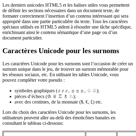
Les derniers unicodes HTML5 et les balises utiles vous permettent
de définir les sections nécessaires dans un document texte, de
formater correctement l’insertion d’un contenu intéressant qui sera
approprié dans une partie particulière du texte. Tous les caractères
spéciaux utilisés en HTML5 aident à résoudre une tâche spécifique,
enrichissant ainsi le contenu sémantique d’une page ou d’un
document particulier.
Caractères Unicode pour les surnoms
Les caractères Unicode pour les surnoms sont l’occasion de créer un
surnom unique dans le jeu, de trouver un surnom mémorable pour
les réseaux sociaux, etc. En utilisant les tables Unicode, vous
pouvez compléter votre pseudo :
symboles graphiques (♂♂♂, ☼☼☼,
♤
♧
);
pièces d’échecs (
♔
♕
♖
♗
♘
);
avec des centimes, de la monnaie ($, €, £) etc.
Lors du choix des caractères Unicode pour les surnoms, les
utilisateurs peuvent aller au-delà des émoticônes banales en
consultant le tableau ci-dessous: