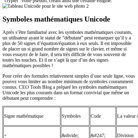
“crypter” votre pseudo, créant ainsi une certaine énigme.
Symboles mathématiques Unicode
Après s’être familiarisé avec les symboles mathématiques courants,
un utilisateur ayant le statut de “débutant” peut remarquer qu’il y a
plus de 50 signes d’équation/équation à eux seuls. Il est impossible
de placer un si grand nombre de signes sur le clavier, et même si
vous essayez de le faire, il sera très difficile de vous souvenir de
toutes les touches. Et il ne s’agit là que d’un des signes
mathématiques possibles !
Pour créer des formules relativement simples d’une seule ligne, vous
pouvez vous limiter au nombre minimum de symboles couramment
connus. CEO Tools Blog a préparé les symboles mathématiques
Unicode les plus courants dans un format convivial que même un
débutant peut comprendre :
Signe mathématique
Symboles
Code
La valeur 
÷
&divide;
&#247;
Division