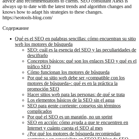
advice and recommendations to clients. SEO consultant Aleks is
always up to date with the latest trends and algorithm changes and
knows how to adapt his strategies to these changes.
https://seotools-blog.com/
Содержание
Qué es el SEO en palabras sencillas: cómo encuentran su sitio
web los motores de búsqueda
SEO: cuál es la esencia del SEO y las peculiaridades de
descifrarlo
Conceptos básicos: qué son los enlaces SEO y qué es el
tráfico SEO
Cómo funcionan los motores de búsqueda
Por qué su sitio web debe ser «compatible con los
motores de búsqueda»: qué es en la práctica la
promoción SEO
Hacer sitios web para las personas: de qué se trata
Los elementos básicos de la SEO sin el agua
SEO para gente corriente: consejos sin términos
complicados
Por qué el SEO es un maratón, no un sprint
SEO en acción: cómo ayuda a que te encuentren en
Internet y cuánto cuesta el SEO al mes
¿Por qué los motores de búsqueda recomiendan