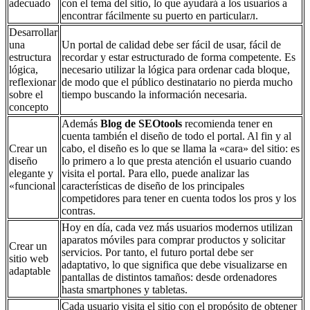
adecuado
con el tema del sitio, lo que ayudará a los usuarios a
encontrar fácilmente su puerto en particularл.
Desarrollar
una
Un portal de calidad debe ser fácil de usar, fácil de
estructura
recordar y estar estructurado de forma competente. Es
lógica,
necesario utilizar la lógica para ordenar cada bloque,
reflexionar
de modo que el público destinatario no pierda mucho
sobre el
tiempo buscando la información necesaria.
concepto
Además
Blog de SEOtools
recomienda tener en
cuenta también el diseño de todo el portal. Al fin y al
Crear un
cabo, el diseño es lo que se llama la «cara» del sitio: es
diseño
lo primero a lo que presta atención el usuario cuando
elegante y
visita el portal. Para ello, puede analizar las
«funcional
características de diseño de los principales
competidores para tener en cuenta todos los pros y los
contras.
Hoy en día, cada vez más usuarios modernos utilizan
aparatos móviles para comprar productos y solicitar
Crear un
servicios. Por tanto, el futuro portal debe ser
sitio web
adaptativo, lo que significa que debe visualizarse en
adaptable
pantallas de distintos tamaños: desde ordenadores
hasta smartphones y tabletas.
Cada usuario visita el sitio con el propósito de obtener