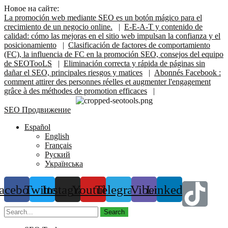
Новое на сайте:
La promoción web mediante SEO es un botón mágico para el
crecimiento de un negocio online.
|
E-E-A-T y contenido de
calidad: cómo las mejoras en el sitio web impulsan la confianza y el
posicionamiento
|
Clasificación de factores de comportamiento
(FC), la influencia de FC en la promoción SEO, consejos del equipo
de SEOTooLS
|
Eliminación correcta y rápida de páginas sin
dañar el SEO, principales riesgos y matices
|
Abonnés Facebook :
comment attirer des personnes réelles et augmenter l'engagement
grâce à des méthodes de promotion efficaces
|
SEO Продвижение
Español
English
Français
Руский
Українська
acebook
Twitter
Instagram
Youtube
Telegram
Viber
Linkedin
Search